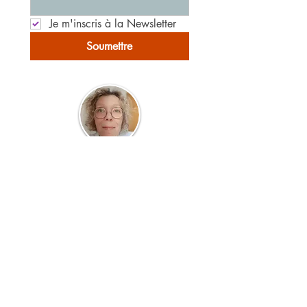
Je m'inscris à la Newsletter
Soumettre
Cabinet IDOHA
agnes.linossi@gmail.com
06.74.81.97.26
2 rue de Venise, 54500 Vandœuvre-lès-
Nancy