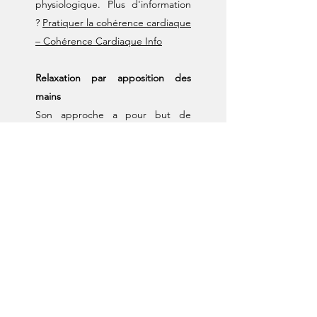
physiologique. Plus d'information
?
Pratiquer la cohérence cardiaque
– Cohérence Cardiaque Info
Relaxation par apposition des
mains
Son approche a pour but de
dénouer les tensions du corps et
de l'esprit, par l'apposition des
mains et la resonnance méditative
du praticien. Allongé, habillé, les
yeux fermés, l'accueil de l'ici et
maintenant permet d'aller vers
une relaxation profonde.
Chakradance
Chakradance fait partie de la